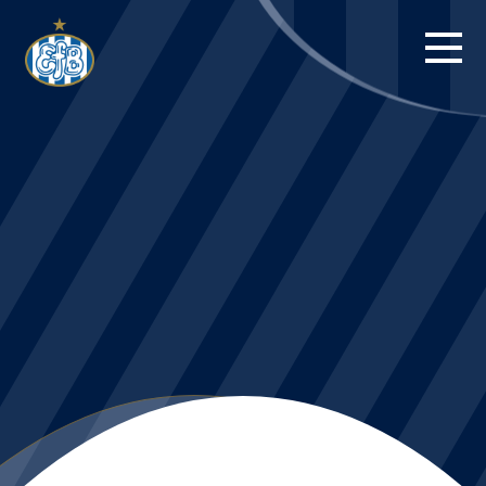
FORSIDE
KAMPE
STILLING
BILLETTER
HERREHOLDET
KAMPDAG PÅ
BLUE WATER
ARENA