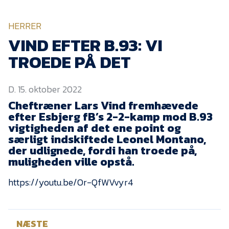
KVINDEHOLDET
HERRER
NYHEDER
VIND EFTER B.93: VI
TROEDE PÅ DET
Om Esbjerg fB
D. 15. oktober 2022
EfB Akademi
Cheftræner Lars Vind fremhævede
Sydvestjysk Fodbold
efter Esbjerg fB’s 2-2-kamp mod B.93
Samarbejde
vigtigheden af det ene point og
Partnere
særligt indskiftede Leonel Montano,
der udlignede, fordi han troede på,
Blue Water Arena
muligheden ville opstå.
Aktionærinformation
https://youtu.be/Or-QfWVvyr4
Kontakt
Job i EfB
NÆSTE