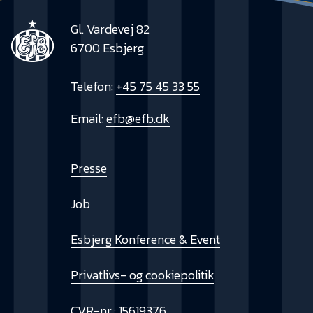
Gl. Vardevej 82
6700 Esbjerg
Telefon:
+45 75 45 33 55
Email:
efb@efb.dk
Presse
Job
Esbjerg Konference & Event
Privatlivs- og cookiepolitik
CVR-nr.: 15619376