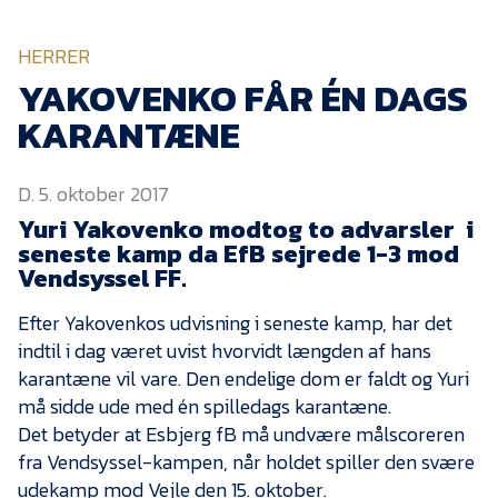
KVINDEHOLDET
HERRER
NYHEDER
YAKOVENKO FÅR ÉN DAGS
KARANTÆNE
Om Esbjerg fB
D. 5. oktober 2017
EfB Akademi
Yuri Yakovenko modtog to advarsler i
Sydvestjysk Fodbold
seneste kamp da EfB sejrede 1-3 mod
Samarbejde
Vendsyssel FF.
Partnere
Efter Yakovenkos udvisning i seneste kamp, har det
Blue Water Arena
indtil i dag været uvist hvorvidt længden af hans
Aktionærinformation
karantæne vil vare. Den endelige dom er faldt og Yuri
må sidde ude med én spilledags karantæne.
Kontakt
Det betyder at Esbjerg fB må undvære målscoreren
fra Vendsyssel-kampen, når holdet spiller den svære
Job i EfB
udekamp mod Vejle den 15. oktober.