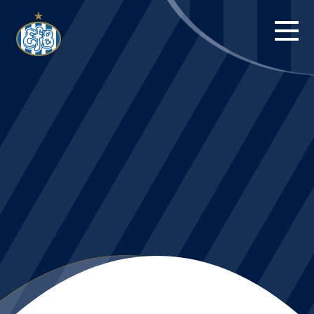
FORSIDE
KAMPE
STILLING
BILLETTER
HERREHOLDET
KAMPDAG PÅ
BLUE WATER
ARENA