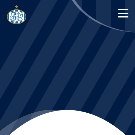
FORSIDE
KAMPE
STILLING
BILLETTER
HERREHOLDET
KAMPDAG PÅ
BLUE WATER
ARENA