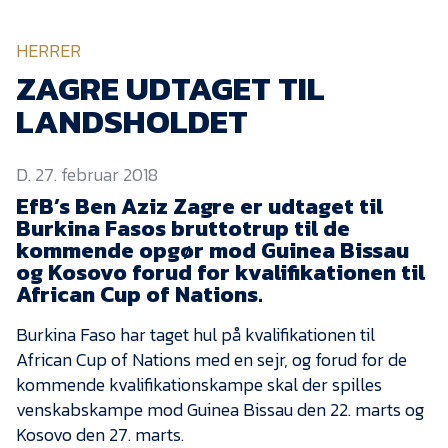
KVINDEHOLDET
HERRER
NYHEDER
ZAGRE UDTAGET TIL
LANDSHOLDET
Om Esbjerg fB
D. 27. februar 2018
EfB Akademi
EfB’s Ben Aziz Zagre er udtaget til
Sydvestjysk Fodbold
Burkina Fasos bruttotrup til de
Samarbejde
kommende opgør mod Guinea Bissau
Partnere
og Kosovo forud for kvalifikationen til
African Cup of Nations.
Blue Water Arena
Burkina Faso har taget hul på kvalifikationen til
Aktionærinformation
African Cup of Nations med en sejr, og forud for de
Kontakt
kommende kvalifikationskampe skal der spilles
venskabskampe mod Guinea Bissau den 22. marts og
Job i EfB
Kosovo den 27. marts.