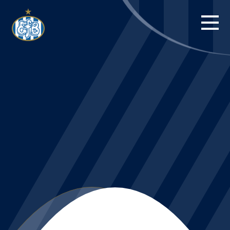
FORSIDE
KAMPE
STILLING
BILLETTER
HERREHOLDET
KAMPDAG PÅ
BLUE WATER
ARENA