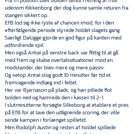
Fra fri position blev bolden sendt i retning af mål
udenom Kikkenborg, der dog kunne samle returen fra
stangen sikkert op.
EfB lod sig ikke ryste af chancen imod, for i den
efterfølgende periode styrede holdet slagets gang.
Særligt Dalügge gjorde en god figur på kanten med
udfordrende spil.
Men også Antwi på venstre back var flittig til at gå
med frem og skabe overtalssituationer mod en
modstander, der blev mere og mere passiv.
Og netop Antwi slog godt 10 minutter før tid et
fremragende indlæg ind i feltet.
Her var Bjarnason på plads, og han pillede flot
bolden ned og hamrede den i kassen til 2-1.
I slutminutterne forsøgte Silkeborg at etablere et pres
på EfB for at lave den udlignende scoring, der ville
sende kampen i forlænget spilletid.
Men Rodolph Austin og resten af holdet spillede