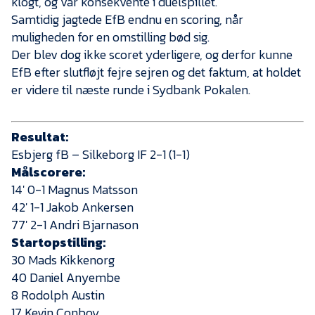
klogt, og var konsekvente i duelspillet.
Samtidig jagtede EfB endnu en scoring, når
muligheden for en omstilling bød sig.
Der blev dog ikke scoret yderligere, og derfor kunne
EfB efter slutfløjt fejre sejren og det faktum, at holdet
er videre til næste runde i Sydbank Pokalen.
Resultat:
Esbjerg fB – Silkeborg IF 2-1 (1-1)
Målscorere:
14′ 0-1 Magnus Matsson
42′ 1-1 Jakob Ankersen
77′ 2-1 Andri Bjarnason
Startopstilling:
30 Mads Kikkenorg
40 Daniel Anyembe
8 Rodolph Austin
17 Kevin Conboy