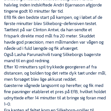
Presse
halvleg, inden indskiftede Andri Bjarnason afgjorde
tingene godt 10 minutter før tid.
EfB fik den bedste start på kampen, og i løbet af de
første minutter blev Silkeborg-defensiven testet.
Tættest på var Clinton Antwi, da han sendte et
frispark direkte mod mål fra 20 meter. Skuddet
havde god præcision, men målmanden var vågen og
nåede ud i fuld længde og fik afværget.
Også Lasha Parunashvili tvang Silkeborgs bagerste
mand til en god redning.
Efter 10 minutters spil trykkede georgieren af fra
distancen, og bolden tog det rette dyk tæt under mål,
men forsøget blev lige akkurat reddet.
Gæsterne vågnede langsomt op herefter, og fik med
fine pasninger etableret et pres på EfB, hvilket holdet
udnyttede efter 14 minutter til at bringe sig foran med
1-0.
Fra kanten af feltet kom en Silkeborg-spiller til