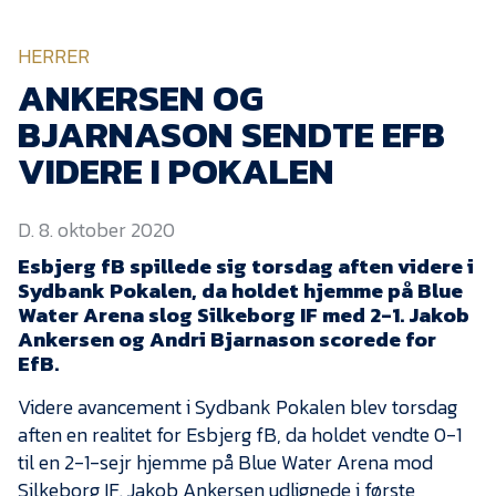
KVINDEHOLDET
HERRER
NYHEDER
ANKERSEN OG
BJARNASON SENDTE EFB
Om Esbjerg fB
VIDERE I POKALEN
EfB Akademi
D. 8. oktober 2020
Sydvestjysk Fodbold
Samarbejde
Esbjerg fB spillede sig torsdag aften videre i
Sydbank Pokalen, da holdet hjemme på Blue
Partnere
Water Arena slog Silkeborg IF med 2-1. Jakob
Blue Water Arena
Ankersen og Andri Bjarnason scorede for
EfB.
Aktionærinformation
Videre avancement i Sydbank Pokalen blev torsdag
Kontakt
aften en realitet for Esbjerg fB, da holdet vendte 0-1
Job i EfB
til en 2-1-sejr hjemme på Blue Water Arena mod
Silkeborg IF. Jakob Ankersen udlignede i første