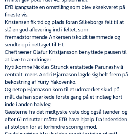
EfB igangsatte en omstilling som blev eksekveret på
fineste vis.
Kristensen fik tid og plads foran Silkeborgs felt til at
slå en god aflevering ind i feltet, som
fremadstormende Ankersen iskoldt tæmmede og
sendte op i nettaget til 1-1.
Cheftræner Olafur Kristjansson benyttede pausen til
at lave to ændringer.
Nytilkomne Nicklas Strunck erstattede Parunashvili
centralt, mens Andri Bjarnason lagde sig helt frem på
bekostning af Yuriy Yakovenko.
Og netop Bjarnason kom til et udmærket skud på
mål, da han sparkede første gang på et indlæg kort
inde i anden halvleg.
Gæsterne fra det midtjyske viste dog også tænder, og
efter 61 minutter måtte EfB have hjælp fra indersiden
af stolpen for at forhindre scoring imod.