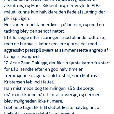
afslutning, og Mads Kikkenborg, der vogtede EfB-
målet, kunne kun halvklare den flade afslutning, der
gik i spil igen.
Her var en modstander først på bolden, og med en
tackling blev den sendt i nettet.
EfB forsøgte efter scoringen imod at finde fodfæste,
men de hurtige silkeborgensere gjorde det med
aggressivt presspil svært at sammensætte angreb af
længere varighed.
17-årige Zean Dalügge, der fik sin første kamp fra start
for EfB, sendte efter en god halv time en
fremragende diagonalbold afsted, som Mathias
Kristensen løb ind i feltet.
Han mistimede dog tæmningen, så Silkeborgs
målmand kunne nå ud for at afværge, og dermed
blev muligheden ikke til mere.
I det hele taget fik EfB sluttet første halvleg fint af,
hvilket gav pote i det 42. spilleminut.