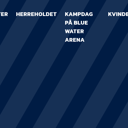
TER
HERREHOLDET
KAMPDAG
KVIND
PÅ BLUE
WATER
ARENA
KAMPDAG PÅ B