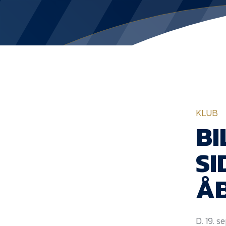
KLUB
BI
SI
Å
D. 19. 