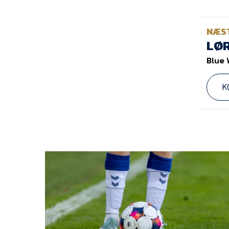
NÆS
LØR
Blue 
K