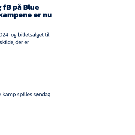
Kontakt
 fB på Blue
e kampene er nu
Job i EfB
Presse
4, og billetsalget til
kilde, der er
e kamp spilles søndag