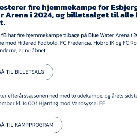
resterer fire hjemmekampe for Esbjerg
 Arena i 2024, og billetsalget til all
t.
 fB har fire hjemmekampe tilbage på Blue Water Arena i 202
 mod Hillerød Fodbold, FC Fredericia, Hobro IK og FC Ros
derne, er nu åbnet.
GÅ TIL BILLETSALG
ker efterårssæsonen ned med to udekampe, og årets sidst
ecember kl. 14.00 i Hjørring mod Vendsyssel FF.
GÅ TIL KAMPPROGRAM