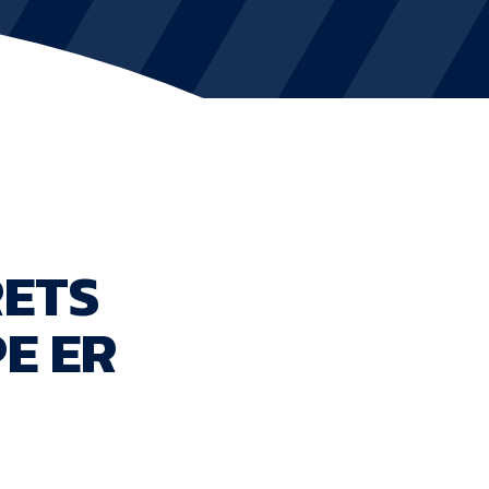
KVINDEHOLDET
NYHEDER
Om Esbjerg fB
EfB Akademi
RETS
Sydvestjysk Fodbold Samarbejde
E ER
Partnere
Blue Water Arena
Aktionærinformation