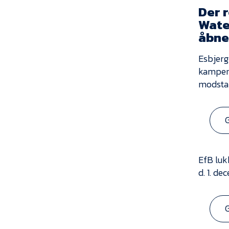
Der 
Water
åbne
Esbjerg
kampene
modstan
EfB luk
d. 1. d