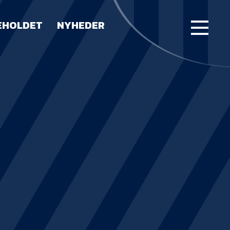
EHOLDET
NYHEDER
FORSIDE
KAMPE
STILLING
BILLETTER
HERREHOLDET
LUE WATER ARENA