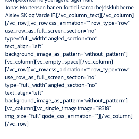
Jonas Mortensen har en fortid i samarbejdsklubberne
Alslev SK og Varde IF.[/vc_column_text][/vc_column]
[/vc_row][vc_row css_animation=”” row_type=”row”
use_row_as_full_screen_section=”no”
type=”full_width” angled_section=”no”
text_align=”left”
background_image_as_pattern=”without_pattern”]
[vc_column][vc_empty_space][/vc_column]
[/vc_row][vc_row css_animation=”” row_type=”row”
use_row_as_full_screen_section=”no”
type=”full_width” angled_section=”no”
text_align=”left”
background_image_as_pattern=”without_pattern”]
[vc_column][vc_single_image image=”18318″
img_size=”full” qode_css_animation=””][/vc_column]
[/vc_row]