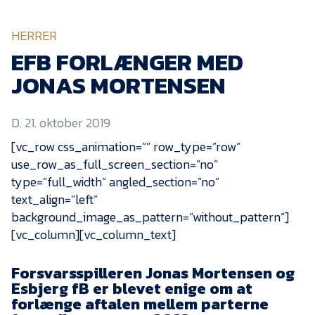
KVINDEHOLDET
HERRER
NYHEDER
EFB FORLÆNGER MED
JONAS MORTENSEN
Om Esbjerg fB
D. 21. oktober 2019
EfB Akademi
[vc_row css_animation=”” row_type=”row”
Sydvestjysk Fodbold
use_row_as_full_screen_section=”no”
Samarbejde
type=”full_width” angled_section=”no”
Partnere
text_align=”left”
Blue Water Arena
background_image_as_pattern=”without_pattern”]
[vc_column][vc_column_text]
Aktionærinformation
Kontakt
Forsvarsspilleren Jonas Mortensen og
Esbjerg fB er blevet enige om at
Job i EfB
forlænge aftalen mellem parterne