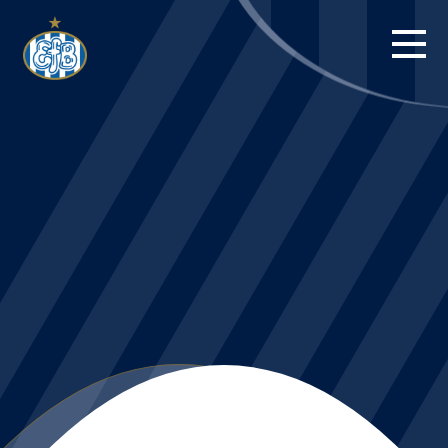
FORSIDE
KAMPE
STILLING
BILLETTER
HERREHOLDET
KAMPDAG PÅ
BLUE WATER
ARENA