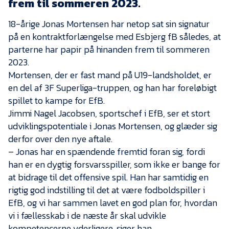
frem til sommeren 2023.
Presse
18-årige Jonas Mortensen har netop sat sin signatur
på en kontraktforlængelse med Esbjerg fB således, at
parterne har papir på hinanden frem til sommeren
2023.
Mortensen, der er fast mand på U19-landsholdet, er
en del af 3F Superliga-truppen, og han har foreløbigt
spillet to kampe for EfB.
Jimmi Nagel Jacobsen, sportschef i EfB, ser et stort
udviklingspotentiale i Jonas Mortensen, og glæder sig
derfor over den nye aftale.
– Jonas har en spændende fremtid foran sig, fordi
han er en dygtig forsvarsspiller, som ikke er bange for
at bidrage til det offensive spil. Han har samtidig en
rigtig god indstilling til det at være fodboldspiller i
EfB, og vi har sammen lavet en god plan for, hvordan
vi i fællesskab i de næste år skal udvikle
kompetencerne yderligere, siger han.