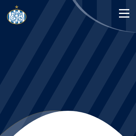
FORSIDE
KAMPE
STILLING
BILLETTER
HERREHOLDET
KAMPDAG PÅ
BLUE WATER
ARENA