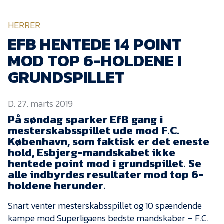
KVINDEHOLDET
HERRER
NYHEDER
EFB HENTEDE 14 POINT
MOD TOP 6-HOLDENE I
Om Esbjerg fB
GRUNDSPILLET
EfB Akademi
D. 27. marts 2019
Sydvestjysk Fodbold
Samarbejde
På søndag sparker EfB gang i
mesterskabsspillet ude mod F.C.
Partnere
København, som faktisk er det eneste
hold, Esbjerg-mandskabet ikke
Blue Water Arena
hentede point mod i grundspillet. Se
Aktionærinformation
alle indbyrdes resultater mod top 6-
holdene herunder.
Kontakt
Snart venter mesterskabsspillet og 10 spændende
Job i EfB
kampe mod Superligaens bedste mandskaber – F.C.