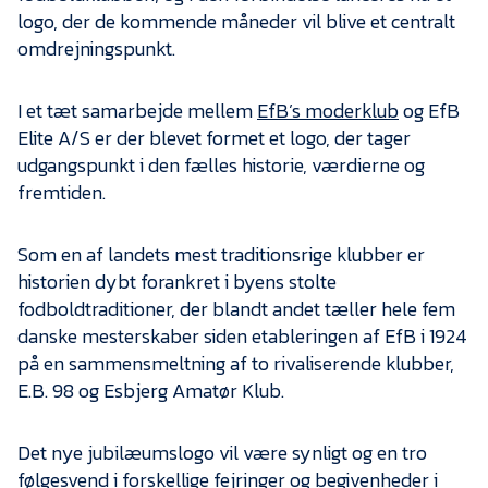
Presse
logo, der de kommende måneder vil blive et centralt
omdrejningspunkt.
I et tæt samarbejde mellem
EfB’s moderklub
og EfB
Elite A/S er der blevet formet et logo, der tager
udgangspunkt i den fælles historie, værdierne og
fremtiden.
Som en af landets mest traditionsrige klubber er
historien dybt forankret i byens stolte
fodboldtraditioner, der blandt andet tæller hele fem
danske mesterskaber siden etableringen af EfB i 1924
på en sammensmeltning af to rivaliserende klubber,
E.B. 98 og Esbjerg Amatør Klub.
Det nye jubilæumslogo vil være synligt og en tro
følgesvend i forskellige fejringer og begivenheder i