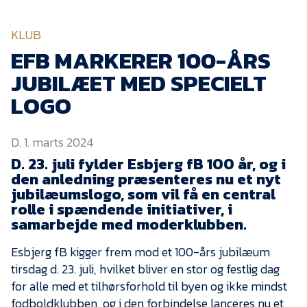
KVINDEHOLDET
KLUB
NYHEDER
EFB MARKERER 100-ÅRS
JUBILÆET MED SPECIELT
Om Esbjerg fB
LOGO
EfB Akademi
D. 1. marts 2024
Sydvestjysk Fodbold
Samarbejde
D. 23. juli fylder Esbjerg fB 100 år, og i
den anledning præsenteres nu et nyt
Partnere
jubilæumslogo, som vil få en central
rolle i spændende initiativer, i
Blue Water Arena
samarbejde med moderklubben.
Aktionærinformation
Esbjerg fB kigger frem mod et 100-års jubilæum
Kontakt
tirsdag d. 23. juli, hvilket bliver en stor og festlig dag
Job i EfB
for alle med et tilhørsforhold til byen og ikke mindst
fodboldklubben, og i den forbindelse lanceres nu et