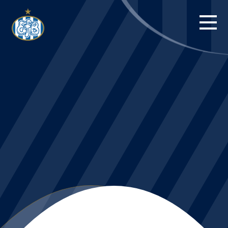
FORSIDE
KAMPE
STILLING
BILLETTER
HERREHOLDET
KAMPDAG PÅ
BLUE WATER
ARENA