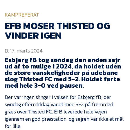
KVINDEHOLDET
KAMPREFERAT
NYHEDER
EFB MOSER THISTED OG
VINDER IGEN
Om Esbjerg fB
D. 17. marts 2024
EfB Akademi
Esbjerg fB tog søndag den anden sejr
Sydvestjysk Fodbold
ud af to mulige i 2024, da holdet uden
Samarbejde
de store vanskeligheder på udebane
Partnere
slog Thisted FC med 5-2. Holdet førte
med hele 3-0 ved pausen.
Blue Water Arena
Der var ingen slinger i valsen for Esbjerg fB, der
Aktionærinformation
søndag eftermiddag vandt med 5-2 på fremmed
Kontakt
græs over Thisted FC. EfB leverede hele vejen
igennem en god præstation, og sejren var ikke et mål
Job i EfB
for lille.