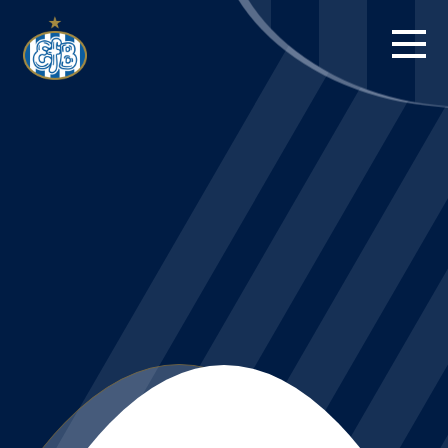
FORSIDE
KAMPE
STILLING
BILLETTER
HERREHOLDET
KAMPDAG PÅ
BLUE WATER
ARENA