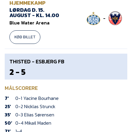
HJEMMEKAMP
LØRDAG D. 15.
AUGUST - KL. 14.00
-
Blue Water Arena
KØB BILLET
THISTED - ESBJERG FB
2 - 5
MÅLSCORERE
7’
0-1 Yacine Bourhane
25’
0-2 Nicklas Strunck
35’
0-3 Elias Sørensen
50’
0-4 Mikail Maden
71’
1-4