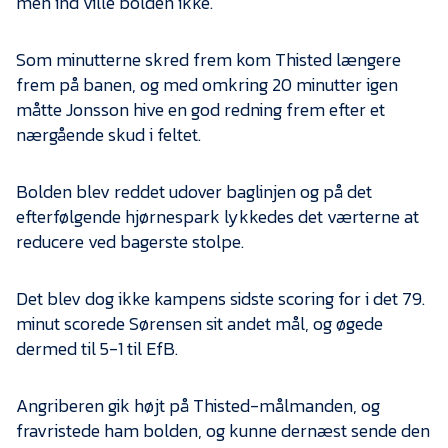
men ind ville bolden ikke.
Som minutterne skred frem kom Thisted længere
frem på banen, og med omkring 20 minutter igen
måtte Jonsson hive en god redning frem efter et
nærgående skud i feltet.
Bolden blev reddet udover baglinjen og på det
efterfølgende hjørnespark lykkedes det værterne at
reducere ved bagerste stolpe.
Det blev dog ikke kampens sidste scoring for i det 79.
minut scorede Sørensen sit andet mål, og øgede
dermed til 5-1 til EfB.
Angriberen gik højt på Thisted-målmanden, og
fravristede ham bolden, og kunne dernæst sende den