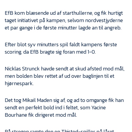
Presse
EfB kom blæsende ud af starthullerne, og fik hurtigt
taget initiativet på kampen, selvom nordvestjyderne
et par gange i de første minutter lagde an til angreb.
Efter blot syv minutters spil faldt kampens første
scoring, da EfB bragte sig foran med 1-0.
Nicklas Strunck havde sendt at skud afsted mod mål,
men bolden blev rettet af ud over baglinjen til et
hjørnespark.
Det tog Mikail Maden sig af, og ad to omgange fik han
sendt en perfekt bold ind i feltet, som Yacine
Bourhane fik dirigeret mod mål.
På stregen ramte den en Thisted-spiller på låret,