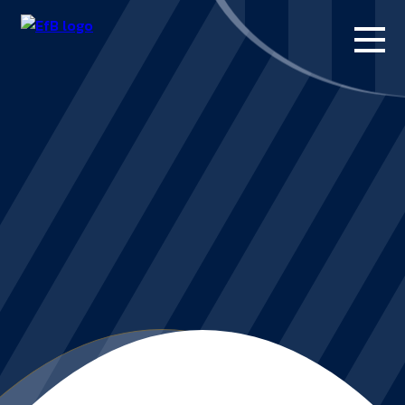
FORSIDE
KAMPE
STILLING
BILLETTER
HERREHOLDET
KAMPDAG PÅ
BLUE WATER
ARENA