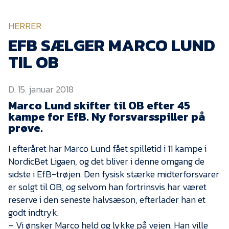
KVINDEHOLDET
HERRER
NYHEDER
EFB SÆLGER MARCO LUND
TIL OB
Om Esbjerg fB
D. 15. januar 2018
EfB Akademi
Marco Lund skifter til OB efter 45
Sydvestjysk Fodbold
kampe for EfB. Ny forsvarsspiller på
Samarbejde
prøve.
Partnere
I efteråret har Marco Lund fået spilletid i 11 kampe i
Blue Water Arena
NordicBet Ligaen, og det bliver i denne omgang de
Aktionærinformation
sidste i EfB-trøjen. Den fysisk stærke midterforsvarer
er solgt til OB, og selvom han fortrinsvis har været
Kontakt
reserve i den seneste halvsæson, efterlader han et
godt indtryk.
Job i EfB
– Vi ønsker Marco held og lykke på vejen. Han ville