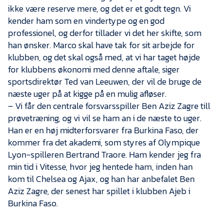
Presse
ikke være reserve mere, og det er et godt tegn. Vi
kender ham som en vindertype og en god
professionel, og derfor tillader vi det her skifte, som
han ønsker. Marco skal have tak for sit arbejde for
klubben, og det skal også med, at vi har taget højde
for klubbens økonomi med denne aftale, siger
sportsdirektør Ted van Leeuwen, der vil de bruge de
næste uger på at kigge på en mulig afløser.
– Vi får den centrale forsvarsspiller Ben Aziz Zagre till
prøvetræning, og vi vil se ham an i de næste to uger.
Han er en høj midterforsvarer fra Burkina Faso, der
kommer fra det akademi, som styres af Olympique
Lyon-spilleren Bertrand Traore. Ham kender jeg fra
min tid i Vitesse, hvor jeg hentede ham, inden han
kom til Chelsea og Ajax, og han har anbefalet Ben
Aziz Zagre, der senest har spillet i klubben Ajeb i
Burkina Faso.