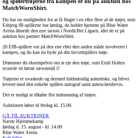
og spillertrøjerne fra kampen er nu på auktion hos
MatchWornShirt.
Du har nu muligheden for at få fingre i en eller flere af de trøjer, som
Esbjerg fB-spillerne bar lørdag, da holdet hjemme på Blue Water
Arena åbnede den nye sæson i NordicBet Ligaen, idet de er på
auktion hos partner MatchWornShirt.
20 EfB-spillere var på den ene eller den anden måde involveret i
kampen, og du kan nu byde på din favoritspillers trøje.
Drømmer du eksempelvis om at eje den trøje, som Emil Holten
scorede sit første sæsonmål i?
Trøjerne er uvaskede og dermed fuldstændig autentiske, og bliver
leveret med den enkelte spillers autograf samt autencitetsbevis.
Det er muligt at tilkøbe flot indramning af trøjen.
Auktionen løber til fredag kl. 15.00.
GÅ TIL AUKTIONER
Næste Hjemmekamp
lørdag d. 15. august - kl. 14.00
Blue Water Arena
Køb billet