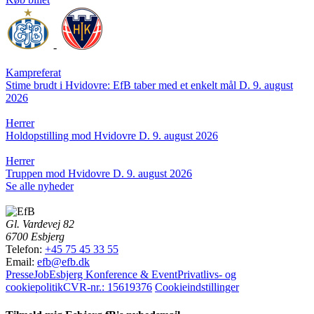
-
Kampreferat
Stime brudt i Hvidovre: EfB taber med et enkelt mål
D. 9. august
2026
Herrer
Holdopstilling mod Hvidovre
D. 9. august 2026
Herrer
Truppen mod Hvidovre
D. 9. august 2026
Se alle nyheder
Gl. Vardevej 82
6700 Esbjerg
Telefon:
+45 75 45 33 55
Email:
efb@efb.dk
Presse
Job
Esbjerg Konference & Event
Privatlivs- og
cookiepolitik
CVR-nr.: 15619376
Cookieindstillinger