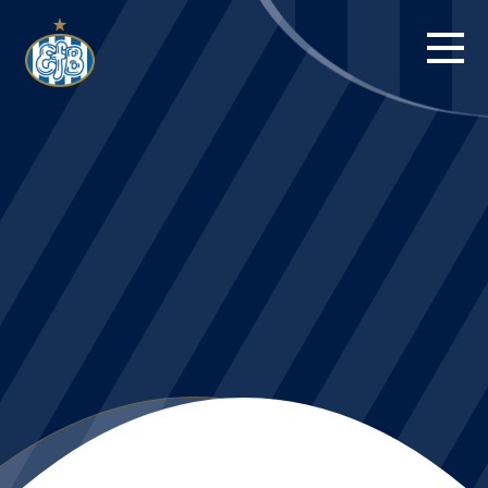
FORSIDE
KAMPE
STILLING
BILLETTER
HERREHOLDET
KAMPDAG PÅ
BLUE WATER
ARENA