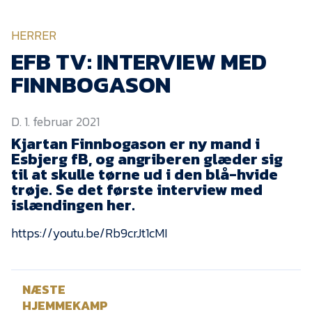
KVINDEHOLDET
HERRER
NYHEDER
EFB TV: INTERVIEW MED
FINNBOGASON
Om Esbjerg fB
D. 1. februar 2021
EfB Akademi
Kjartan Finnbogason er ny mand i
Sydvestjysk Fodbold
Esbjerg fB, og angriberen glæder sig
Samarbejde
til at skulle tørne ud i den blå-hvide
Partnere
trøje. Se det første interview med
islændingen her.
Blue Water Arena
https://youtu.be/Rb9crJt1cMI
Aktionærinformation
Kontakt
NÆSTE
Job i EfB
HJEMMEKAMP