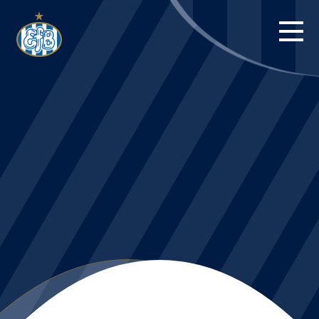
FORSIDE
KAMPE
STILLING
BILLETTER
HERREHOLDET
KAMPDAG PÅ
BLUE WATER
ARENA