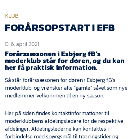
KVINDEHOLDET
KLUB
NYHEDER
FORÅRSOPSTART I EFB
D. 6. april 2021
Om Esbjerg fB
Forårssæsonen i Esbjerg fB’s
EfB Akademi
moderklub står for døren, og du kan
her få praktisk information.
Sydvestjysk Fodbold
Samarbejde
Så står forårssæsonen for døren i Esbjerg fB’s
Partnere
moderklub, og vi ønsker alle “gamle” såvel som nye
Blue Water Arena
medlemmer velkommen til en ny sæson.
Aktionærinformation
Her på siden findes kontaktinformationer til
Kontakt
moderklubbens afdelingsledere for de respektive
afdelinger. Afdelingslederne kan kontaktes i
Job i EfB
forbindelse med spørgsmål til træningstider og