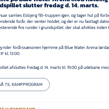
spillet slutter fredag d. 14. marts.
januar samles Esbjerg fB-truppen igen, og tager hul på fo
ndende forår, der venter holdet, og der er nu fastlagt dato
sterende fire runder i grundspillet, der skal afvikles inden
ynder forårssæsonen hjemme på Blue Water Arena lørdag
IF kl. 13.00.
illet afsluttes fredag d. 14. marts kl. 19.00 på udebane mo
GÅ TIL KAMPPROGRAM