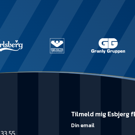
Tilmeld mig Esbjerg f
Din email
 33 55