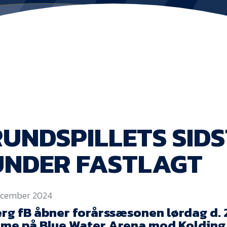
UNDSPILLETS SIDS
UNDER FASTLAGT
december 2024
erg fB åbner forårssæsonen lørdag d. 
me på Blue Water Arena mod Kolding 