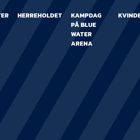
TER
HERREHOLDET
KAMPDAG
KVIND
PÅ BLUE
WATER
ARENA
KAMPDAG PÅ B