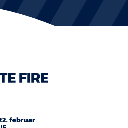
KVINDEHOLDET
NYHEDER
Om Esbjerg fB
EfB Akademi
TE FIRE
Sydvestjysk Fodbold Samarbejde
Partnere
Blue Water Arena
Aktionærinformation
22. februar
IF.