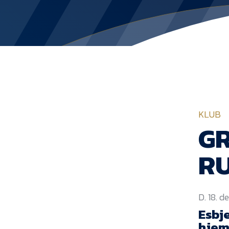
KLUB
GR
R
D. 18. 
Esbj
hjem