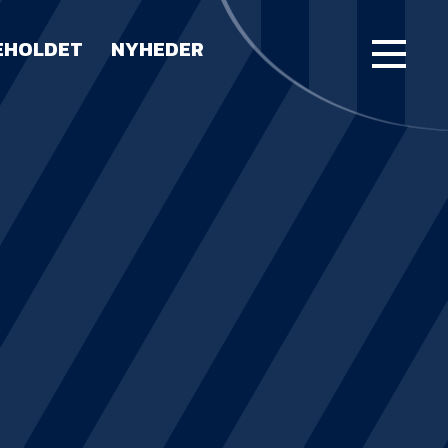
EHOLDET
NYHEDER
FORSIDE
KAMPE
STILLING
BILLETTER
HERREHOLDET
LUE WATER ARENA