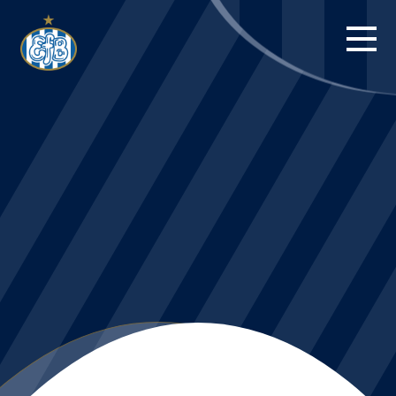
FORSIDE
KAMPE
STILLING
BILLETTER
HERREHOLDET
KAMPDAG PÅ
BLUE WATER
ARENA