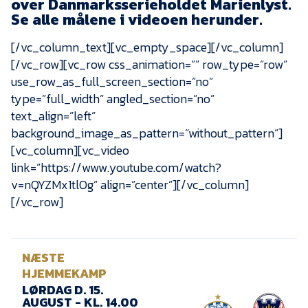
over Danmarksserieholdet Marienlyst.
Presse
Se alle målene i videoen herunder.
[/vc_column_text][vc_empty_space][/vc_column]
[/vc_row][vc_row css_animation=”” row_type=”row”
use_row_as_full_screen_section=”no”
type=”full_width” angled_section=”no”
text_align=”left”
background_image_as_pattern=”without_pattern”]
[vc_column][vc_video
link=”https://www.youtube.com/watch?
v=nQYZMx1tlOg” align=”center”][/vc_column]
[/vc_row]
NÆSTE
HJEMMEKAMP
LØRDAG D. 15.
AUGUST - KL. 14.00