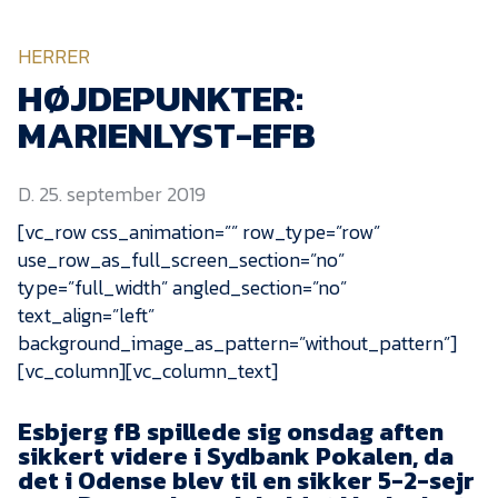
KVINDEHOLDET
HERRER
NYHEDER
HØJDEPUNKTER:
MARIENLYST-EFB
Om Esbjerg fB
D. 25. september 2019
EfB Akademi
[vc_row css_animation=”” row_type=”row”
Sydvestjysk Fodbold
use_row_as_full_screen_section=”no”
Samarbejde
type=”full_width” angled_section=”no”
Partnere
text_align=”left”
Blue Water Arena
background_image_as_pattern=”without_pattern”]
[vc_column][vc_column_text]
Aktionærinformation
Kontakt
Esbjerg fB spillede sig onsdag aften
sikkert videre i Sydbank Pokalen, da
Job i EfB
det i Odense blev til en sikker 5-2-sejr