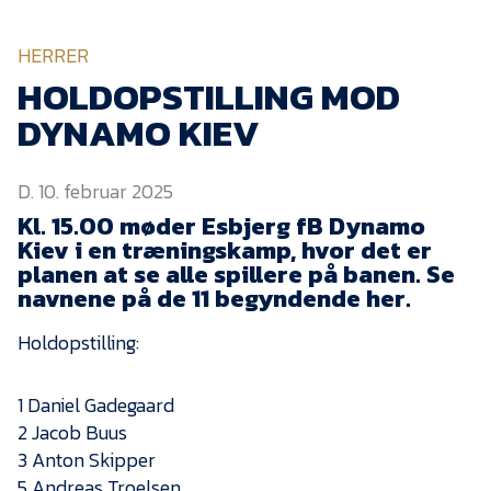
KVINDEHOLDET
HERRER
NYHEDER
HOLDOPSTILLING MOD
DYNAMO KIEV
Om Esbjerg fB
D. 10. februar 2025
EfB Akademi
Kl. 15.00 møder Esbjerg fB Dynamo
Sydvestjysk Fodbold
Kiev i en træningskamp, hvor det er
Samarbejde
planen at se alle spillere på banen. Se
Partnere
navnene på de 11 begyndende her.
Blue Water Arena
Holdopstilling:
Aktionærinformation
1 Daniel Gadegaard
Kontakt
2 Jacob Buus
Job i EfB
3 Anton Skipper
5 Andreas Troelsen