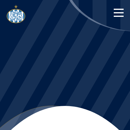
FORSIDE
KAMPE
STILLING
BILLETTER
HERREHOLDET
KAMPDAG PÅ
BLUE WATER
ARENA