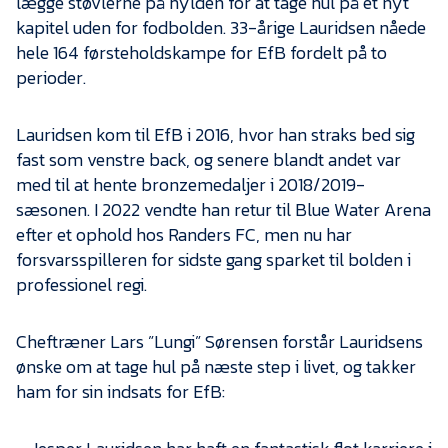
lægge støvlerne på hylden for at tage hul på et nyt
Presse
kapitel uden for fodbolden. 33-årige Lauridsen nåede
hele 164 førsteholdskampe for EfB fordelt på to
perioder.
Lauridsen kom til EfB i 2016, hvor han straks bed sig
fast som venstre back, og senere blandt andet var
med til at hente bronzemedaljer i 2018/2019-
sæsonen. I 2022 vendte han retur til Blue Water Arena
efter et ophold hos Randers FC, men nu har
forsvarsspilleren for sidste gang sparket til bolden i
professionel regi.
Cheftræner Lars ”Lungi” Sørensen forstår Lauridsens
ønske om at tage hul på næste step i livet, og takker
ham for sin indsats for EfB: