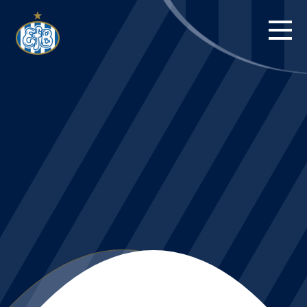
FORSIDE
KAMPE
STILLING
BILLETTER
HERREHOLDET
KAMPDAG PÅ
BLUE WATER
ARENA