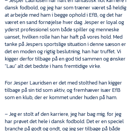
– Jesper Lauridsen har haft en fantastisk flot karriere i
dansk fodbold, og jeg har som træner været så heldig
at arbejde med ham i begge ophold i EfB, og det har
været en sand fornøjelse hver dag. Jesper er loyal og
yderst professionel som både spiller og menneske
uanset, hvilken rolle han har haft på vores hold. Med
tanke på Jespers sportslige situation i denne sæson er
det en moden og rigtig beslutning, han har truffet. Vi
kigger derfor tilbage på en god tid sammen og ønsker
”Lau” alt det bedste i hans fremtidige virke.
For Jesper Lauridsen er det med stolthed han kigger
tilbage på sin tid som aktiv, og fremhæver især EfB
som en klub, der er kommet under huden på ham.
– Jeg er stolt af den karriere, jeg har bag mig, for jeg
har prøvet det hele i dansk fodbold. Det er en speciel
branche på godt og ondt, og jeg ser tilbage på både