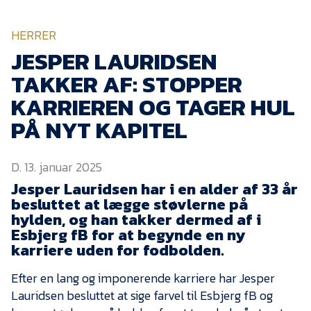
KVINDEHOLDET
HERRER
NYHEDER
JESPER LAURIDSEN
TAKKER AF: STOPPER
Om Esbjerg fB
KARRIEREN OG TAGER HUL
PÅ NYT KAPITEL
EfB Akademi
Sydvestjysk Fodbold
Samarbejde
D. 13. januar 2025
Partnere
Jesper Lauridsen har i en alder af 33 år
besluttet at lægge støvlerne på
Blue Water Arena
hylden, og han takker dermed af i
Esbjerg fB for at begynde en ny
Aktionærinformation
karriere uden for fodbolden.
Kontakt
Efter en lang og imponerende karriere har Jesper
Job i EfB
Lauridsen besluttet at sige farvel til Esbjerg fB og