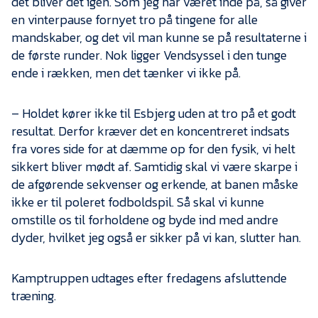
det bliver det igen. Som jeg har været inde på, så giver
en vinterpause fornyet tro på tingene for alle
mandskaber, og det vil man kunne se på resultaterne i
de første runder. Nok ligger Vendsyssel i den tunge
ende i rækken, men det tænker vi ikke på.
– Holdet kører ikke til Esbjerg uden at tro på et godt
resultat. Derfor kræver det en koncentreret indsats
fra vores side for at dæmme op for den fysik, vi helt
sikkert bliver mødt af. Samtidig skal vi være skarpe i
de afgørende sekvenser og erkende, at banen måske
ikke er til poleret fodboldspil. Så skal vi kunne
omstille os til forholdene og byde ind med andre
dyder, hvilket jeg også er sikker på vi kan, slutter han.
Kamptruppen udtages efter fredagens afsluttende
træning.