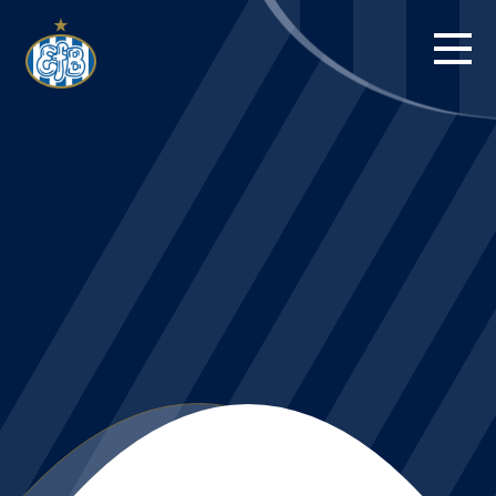
FORSIDE
KAMPE
STILLING
BILLETTER
HERREHOLDET
KAMPDAG PÅ
BLUE WATER
ARENA