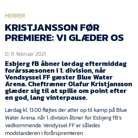
KVINDEHOLDET
HERRER
NYHEDER
KRISTJANSSON FØR
PREMIERE: VI GLÆDER OS
Om Esbjerg fB
D. 11. februar 2021
EfB Akademi
Esbjerg fB åbner lørdag eftermiddag
Sydvestjysk Fodbold
forårssæsonen i 1. division, når
Samarbejde
Vendsyssel FF gæster Blue Water
Partnere
Arena. Cheftræner Olafur Kristjansson
glæder sig til at spille om point efter
Blue Water Arena
en god, lang vinterpause.
Aktionærinformation
Lørdag kl. 13.00 fløjtes der atter op til kamp på Blue
Kontakt
Water Arena, når 1. division åbner for Esbjerg fB’s
vedkommende. Vendyssel FF er således
Job i EfB
modstanderen i forårspremieren.