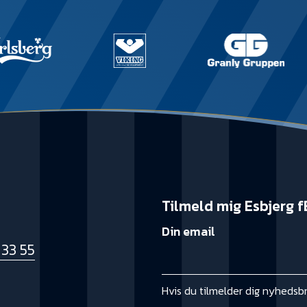
Tilmeld mig Esbjerg f
Din email
 33 55
k
Hvis du tilmelder dig nyhedsb