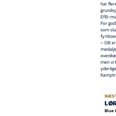
har fle
grundspi
EfB-man
For god
som slu
fynboe
– OB er
medalje
ovenikø
men vi t
yderlige
Kamptru
NÆS
LØR
Blue 