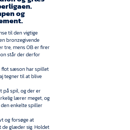
Kontakt
perligaen.
mpen og
Job i EfB
lement.
Presse
se til den vigtige
den bronzegivende
 tre, mens OB er firer
son står der derfor
flot sæson har spillet
j tegner til at blive
på spil, og der er
rkelig lærer meget, og
den enkelte spiller
vt og forsøge at
t de glæder sig. Holdet