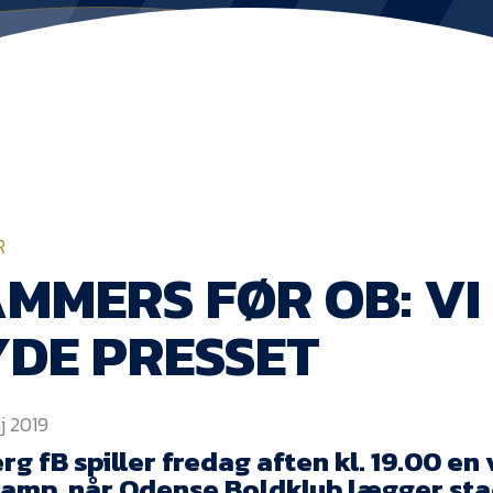
R
MMERS FØR OB: VI
DE PRESSET
j 2019
rg fB spiller fredag aften kl. 19.00 en 
amp, når Odense Boldklub lægger sta