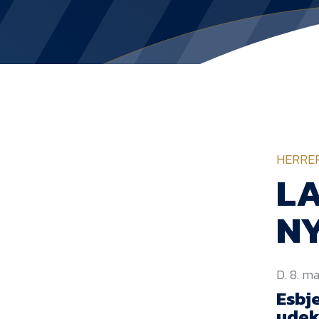
HERRE
LA
NY
D. 8. ma
Esbje
udek