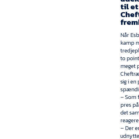
til e
Chef
frem
Når Esb
kamp mo
tredjep
to poin
meget p
Cheftræ
sig i en
spændi
– Som f
pres på
det sam
reagerer
– Der e
udnytte