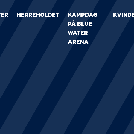
TER
HERREHOLDET
KAMPDAG
KVIND
PÅ BLUE
WATER
ARENA
KAMPDAG PÅ B