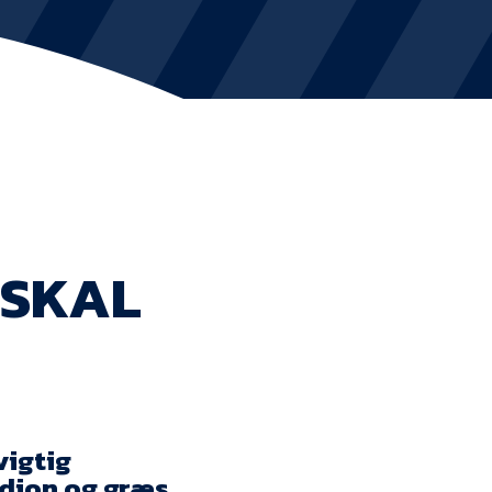
KVINDEHOLDET
NYHEDER
Om Esbjerg fB
EfB Akademi
 SKAL
Sydvestjysk Fodbold Samarbejde
Partnere
Blue Water Arena
Aktionærinformation
vigtig
dion og græs