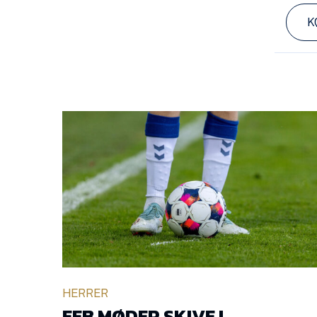
K
HERRER
EFB MØDER SKIVE I