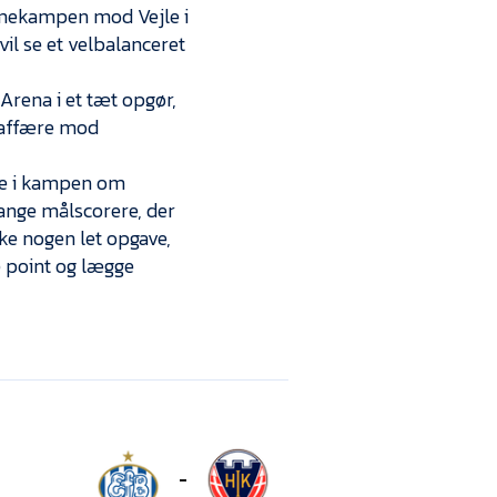
emmekampen mod Vejle i
 vil se et velbalanceret
rena i et tæt opgør,
 affære mod
mme i kampen om
ange målscorere, der
ke nogen let opgave,
re point og lægge
-