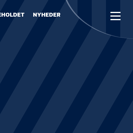
EHOLDET
NYHEDER
FORSIDE
KAMPE
STILLING
BILLETTER
HERREHOLDET
LUE WATER ARENA