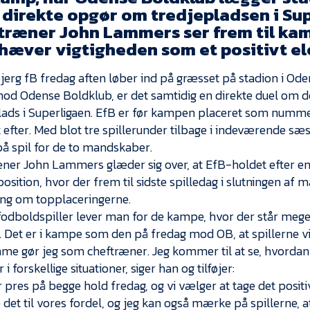
t direkte opgør om tredjepladsen i Su
træner John Lammers ser frem til ka
hæver vigtigheden som et positivt e
jerg fB fredag aften løber ind på græsset på stadion i Oden
d Odense Boldklub, er det samtidig en direkte duel om 
lads i Superligaen. EfB er før kampen placeret som nummer
t efter. Med blot tre spillerunder tilbage i indeværende sæ
å spil for de to mandskaber.
ner John Lammers glæder sig over, at EfB-holdet efter en 
 position, hvor der frem til sidste spilledag i slutningen af ma
ng om topplaceringerne.
odboldspiller lever man for de kampe, hvor der står meget 
. Det er i kampe som den på fredag mod OB, at spillerne vi
me gør jeg som cheftræner. Jeg kommer til at se, hvordan 
 i forskellige situationer, siger han og tilføjer:
r pres på begge hold fredag, og vi vælger at tage det positi
 det til vores fordel, og jeg kan også mærke på spillerne, a