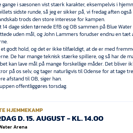
re gange i sæsonen vist stærk karakter, eksempelvis i hj
llets sidste runde, så jeg er sikker på, vi fredag aften også
dskab trods den store interesse for kampen.
t 14 dage siden tørnede EfB og OB sammen på Blue Water A
ttede uden mål, og John Lammers forudser endnu en tæt
rne.
 et godt hold, og det er ikke tilfældigt, at de er med fre
rne. De har mange teknisk stærke spillere, og så har de m
bet kan lave mål på mange forskellige måder. Det bliver ik
ror på os selv, og tager naturligvis til Odense for at tage t
re afstand til OB, siger han.
ppen offentliggøres torsdag.
TE HJEMMEKAMP
DAG D. 15. AUGUST - KL. 14.00
Water Arena