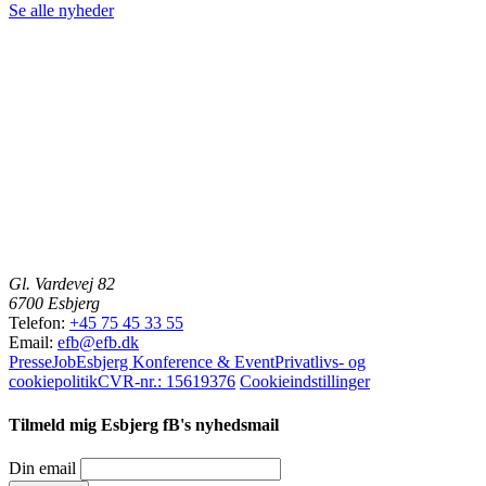
Se alle nyheder
Gl. Vardevej 82
6700 Esbjerg
Telefon:
+45 75 45 33 55
Email:
efb@efb.dk
Presse
Job
Esbjerg Konference & Event
Privatlivs- og
cookiepolitik
CVR-nr.: 15619376
Cookieindstillinger
Tilmeld mig Esbjerg fB's nyhedsmail
Din email