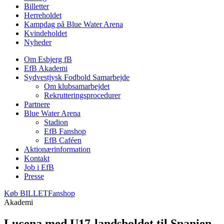
Billetter
Herreholdet
Kampdag på Blue Water Arena
Kvindeholdet
Nyheder
Om Esbjerg fB
EfB Akademi
Sydvestjysk Fodbold Samarbejde
Om klubsamarbejdet
Rekrutteringsprocedurer
Partnere
Blue Water Arena
Stadion
EfB Fanshop
EfB Caféen
Aktionærinformation
Kontakt
Job i EfB
Presse
Køb
BILLET
Fanshop
Akademi
Lucena med U17-landsholdet til Spanien