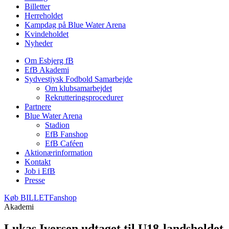
Billetter
Herreholdet
Kampdag på Blue Water Arena
Kvindeholdet
Nyheder
Om Esbjerg fB
EfB Akademi
Sydvestjysk Fodbold Samarbejde
Om klubsamarbejdet
Rekrutteringsprocedurer
Partnere
Blue Water Arena
Stadion
EfB Fanshop
EfB Caféen
Aktionærinformation
Kontakt
Job i EfB
Presse
Køb
BILLET
Fanshop
Akademi
Lukas Iversen udtaget til U18-landsholdet