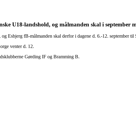
danske U18-landshold, og målmanden skal i september me
, og Esbjerg fB-målmanden skal derfor i dagene d. 6.-12. september til 
orge venter d. 12.
rbejdsklubberne Gørding IF og Bramming B.