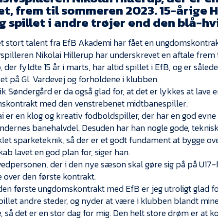
t, frem til sommeren 2023. 15-årige H
g spillet i andre trøjer end den blå-hv
t stort talent fra EfB Akademi har fået en ungdomskontrak
vspilleren Nikolai Hillerup har underskrevet en aftale fre
, der fyldte 15 år i marts, har altid spillet i EfB, og er så
et på Gl. Vardevej og forholdene i klubben.
rik Søndergård er da også glad for, at det er lykkes at lav
kontrakt med den venstrebenet midtbanespiller.
i er en klog og kreativ fodboldspiller, der har en god evne 
dernes banehalvdel. Desuden har han nogle gode, teknisk
klet sparketeknik, så der er et godt fundament at bygge ove
ab lavet en god plan for, siger han.
edpersonen, der i den nye sæson skal gøre sig på på U17-h
e over den første kontrakt.
 den første ungdomskontrakt med EfB er jeg utroligt glad for
spillet andre steder, og nyder at være i klubben blandt m
, så det er en stor dag for mig. Den helt store drøm er at