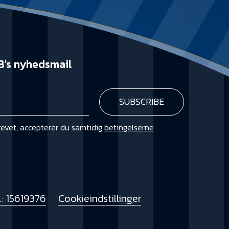
B's nyhedsmail
revet, accepterer du samtidig
betingelserne
KØB
: 15619376
Cookieindstillinger