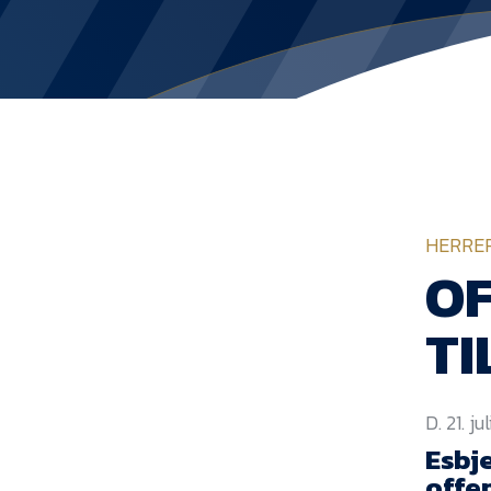
HERRE
OF
TI
D. 21. ju
Esbj
offen