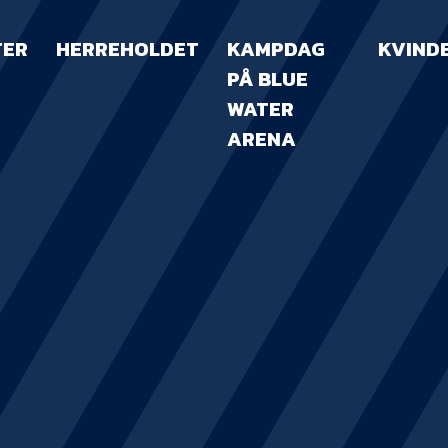
TER
HERREHOLDET
KAMPDAG
KVIND
PÅ BLUE
WATER
ARENA
KAMPDAG PÅ B