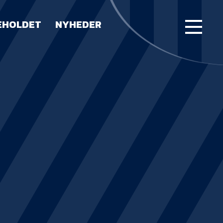
EHOLDET
NYHEDER
FORSIDE
KAMPE
STILLING
BILLETTER
HERREHOLDET
LUE WATER ARENA