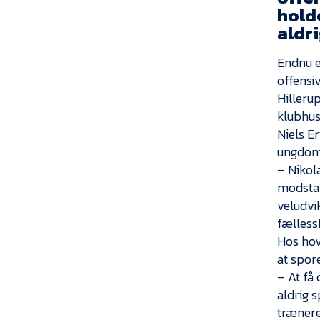
holde
aldri
Endnu e
offensi
Hillerup
klubhus
Niels E
ungdoms
– Nikola
modstan
veludvi
fællessk
Hos hov
at spor
– At få
aldrig 
trænere