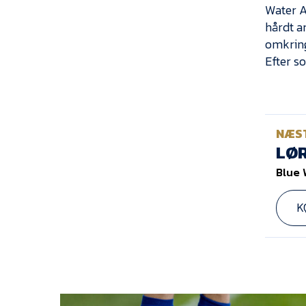
Water A
hårdt ar
omkrin
Efter so
NÆS
LØR
Blue 
K