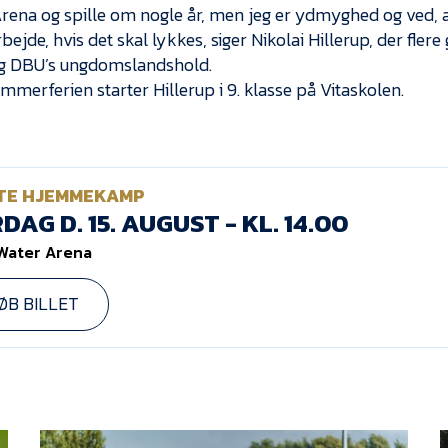
rena og spille om nogle år, men jeg er ydmyghed og ved, 
bejde, hvis det skal lykkes, siger Nikolai Hillerup, der fler
g DBU’s ungdomslandshold.
mmerferien starter Hillerup i 9. klasse på Vitaskolen.
TE HJEMMEKAMP
DAG D. 15. AUGUST - KL. 14.00
Water Arena
ØB BILLET