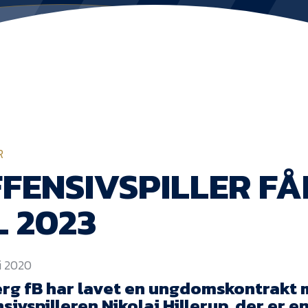
R
FENSIVSPILLER FÅ
L 2023
li 2020
erg fB har lavet en ungdomskontrakt
sivspilleren Nikolai Hillerup, der er en