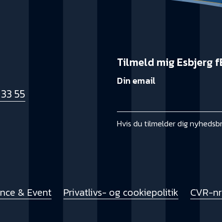
Tilmeld mig Esbjerg f
Din email
 33 55
k
Hvis du tilmelder dig nyhedsb
ence & Event
Privatlivs- og cookiepolitik
CVR-nr.