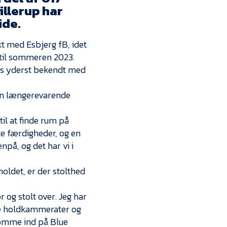
Kontakt
illerup har
ide.
Job i EfB
t med Esbjerg fB, idet
Presse
m til sommeren 2023.
ledes yderst bekendt med
e en længerevarende
til at finde rum på
e færdigheder, og en
npå, og det har vi i
oldet, er der stolthed
 og stolt over. Jeg har
ine holdkammerater og
 komme ind på Blue