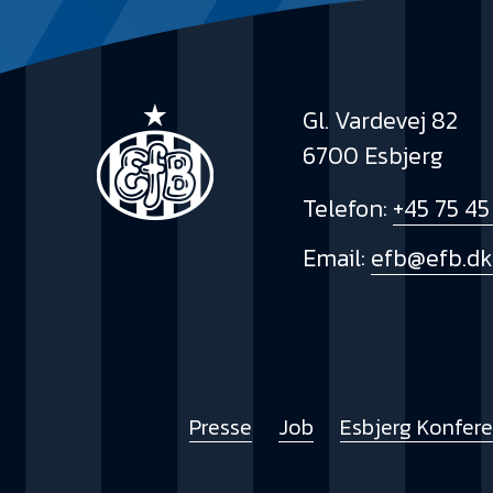
Gl. Vardevej 82
6700 Esbjerg
Telefon:
+45 75 45
Email:
efb@efb.d
Presse
Job
Esbjerg Konfer