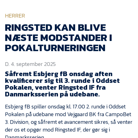
KVINDEHOLDET
HERRER
NYHEDER
RINGSTED KAN BLIVE
NÆSTE MODSTANDER I
Om Esbjerg fB
POKALTURNERINGEN
EfB Akademi
D. 4. september 2025
Sydvestjysk Fodbold
Samarbejde
Såfremt Esbjerg fB onsdag aften
kvalificerer sig til 3. runde i Oddset
Partnere
Pokalen, venter Ringsted IF fra
Danmarksserien på udebane.
Blue Water Arena
Aktionærinformation
Esbjerg fB spiller onsdag kl. 17.00 2. runde i Oddset
Pokalen på udebane mod Vejgaard BK fra CampoBet
Kontakt
3. Division, og såfremt et avancement sikres, så venter
Job i EfB
der os et opgør mod Ringsted IF, der gør sig i
Danmarksserien.