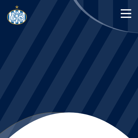
FORSIDE
KAMPE
STILLING
BILLETTER
HERREHOLDET
KAMPDAG PÅ
BLUE WATER
ARENA