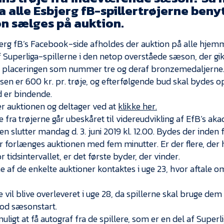
a alle Esbjerg fB-spillertrøjerne beny
n sælges på auktion.
erg fB’s Facebook-side afholdes der auktion på alle hje
f Superliga-spillerne i den netop overståede sæson, der gik
 placeringen som nummer tre og deraf bronzemedaljerne
isen er 600 kr. pr. trøje, og efterfølgende bud skal bydes
d er bindende.
er auktionen og deltager ved at
klikke her.
 fra trøjerne går ubeskåret til videreudvikling af EfB’s aka
n slutter mandag d. 3. juni 2019 kl. 12.00. Bydes der inden 
r forlænges auktionen med fem minutter. Er der flere, de
r tidsintervallet, er det første byder, der vinder.
e af de enkelte auktioner kontaktes i uge 23, hvor aftale o
e vil blive overleveret i uge 28, da spillerne skal bruge d
od sæsonstart.
uligt at få autograf fra de spillere, som er en del af Super