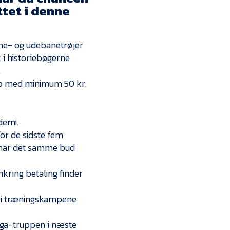
Kontakt
ttet i denne
Job i EfB
mme- og udebanetrøjer
Presse
 i historiebøgerne
.
 op med minimum 50 kr.
demi.
for de sidste fem
r har det samme bud
mkring betaling finder
em i træningskampene
liga-truppen i næste