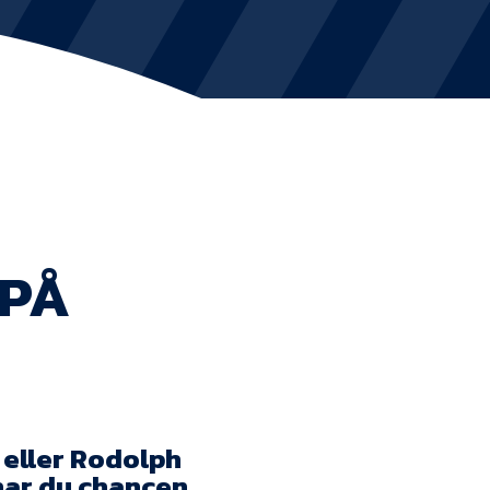
KVINDEHOLDET
NYHEDER
Om Esbjerg fB
EfB Akademi
 PÅ
Sydvestjysk Fodbold Samarbejde
Partnere
Blue Water Arena
Aktionærinformation
 eller Rodolph
har du chancen