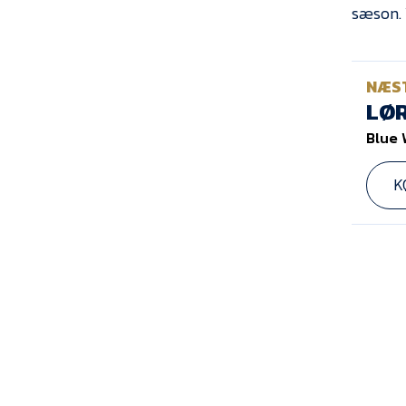
sæson. 
NÆS
LØR
Blue 
K