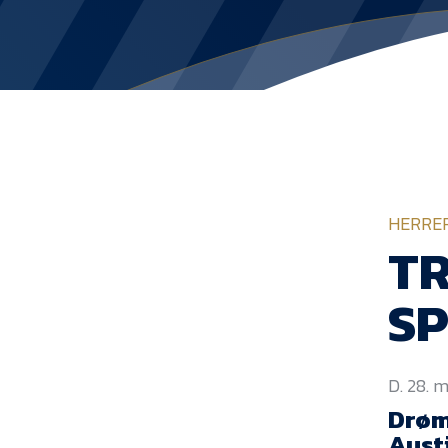
HERRE
TR
SP
D. 28. 
Drøm
Aust