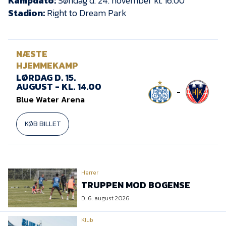
Kampdato:
Søndag d. 24. november kl. 16.00
Stadion:
Right to Dream Park
NÆSTE
HJEMMEKAMP
LØRDAG D. 15.
AUGUST - KL. 14.00
-
Blue Water Arena
KØB BILLET
Herrer
TRUPPEN MOD BOGENSE
D. 6. august 2026
Klub