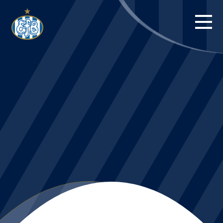
FORSIDE
KAMPE
STILLING
BILLETTER
HERREHOLDET
KAMPDAG PÅ
BLUE WATER
ARENA