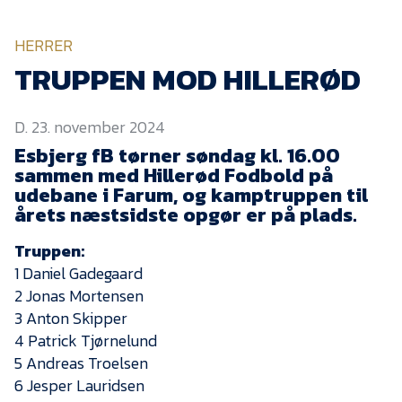
KVINDEHOLDET
HERRER
NYHEDER
TRUPPEN MOD HILLERØD
D. 23. november 2024
Om Esbjerg fB
Esbjerg fB tørner søndag kl. 16.00
EfB Akademi
sammen med Hillerød Fodbold på
udebane i Farum, og kamptruppen til
Sydvestjysk Fodbold
Samarbejde
årets næstsidste opgør er på plads.
Partnere
Truppen:
1 Daniel Gadegaard
Blue Water Arena
2 Jonas Mortensen
Aktionærinformation
3 Anton Skipper
Kontakt
4 Patrick Tjørnelund
5 Andreas Troelsen
Job i EfB
6 Jesper Lauridsen