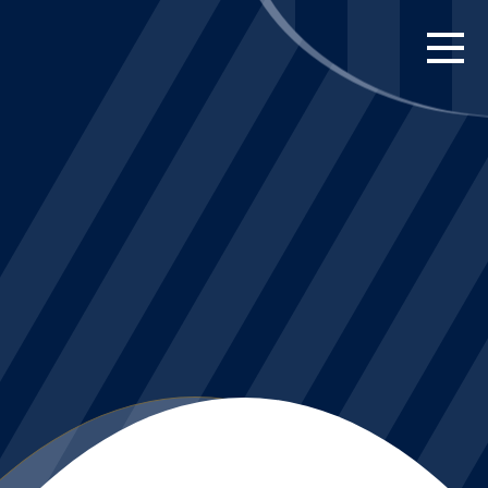
FORSIDE
KAMPE
STILLING
BILLETTER
HERREHOLDET
KAMPDAG PÅ
BLUE WATER
ARENA