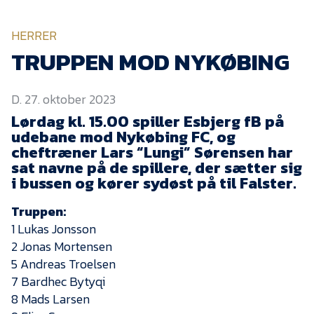
KVINDEHOLDET
HERRER
NYHEDER
TRUPPEN MOD NYKØBING
D. 27. oktober 2023
Om Esbjerg fB
Lørdag kl. 15.00 spiller Esbjerg fB på
EfB Akademi
udebane mod Nykøbing FC, og
cheftræner Lars “Lungi” Sørensen har
Sydvestjysk Fodbold
Samarbejde
sat navne på de spillere, der sætter sig
i bussen og kører sydøst på til Falster.
Partnere
Truppen:
Blue Water Arena
1 Lukas Jonsson
Aktionærinformation
2 Jonas Mortensen
5 Andreas Troelsen
Kontakt
7 Bardhec Bytyqi
Job i EfB
8 Mads Larsen