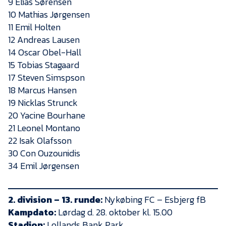
9 Elias Sørensen
Presse
10 Mathias Jørgensen
11 Emil Holten
12 Andreas Lausen
14 Oscar Obel-Hall
15 Tobias Stagaard
17 Steven Simspson
18 Marcus Hansen
19 Nicklas Strunck
20 Yacine Bourhane
21 Leonel Montano
22 Isak Olafsson
30 Con Ouzounidis
34 Emil Jørgensen
2. division – 13. runde:
Nykøbing FC – Esbjerg fB
Kampdato:
Lørdag d. 28. oktober kl. 15.00
Stadion:
Lollands Bank Park