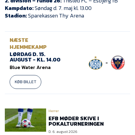
2. division – runde 26:
Thisted FC – Esbjerg fB
Kampdato:
Søndag d. 7. maj kl. 13.00
Stadion:
Sparekassen Thy Arena
NÆSTE
HJEMMEKAMP
LØRDAG D. 15.
AUGUST - KL. 14.00
-
Blue Water Arena
KØB BILLET
Herrer
EFB MØDER SKIVE I
POKALTURNERINGEN
D. 6. august 2026