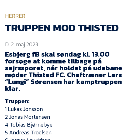
KVINDEHOLDET
HERRER
NYHEDER
TRUPPEN MOD THISTED
D. 2. maj 2023
Om Esbjerg fB
Esbjerg fB skal søndag kl. 13.00
EfB Akademi
forsøge at komme tilbage på
sejrssporet, når holdet på udebane
Sydvestjysk Fodbold
Samarbejde
møder Thisted FC. Cheftræner Lars
“Lungi” Sørensen har kamptruppen
Partnere
klar.
Blue Water Arena
Truppen:
Aktionærinformation
1 Lukas Jonsson
2 Jonas Mortensen
Kontakt
4 Tobias Bjørnebye
Job i EfB
5 Andreas Troelsen