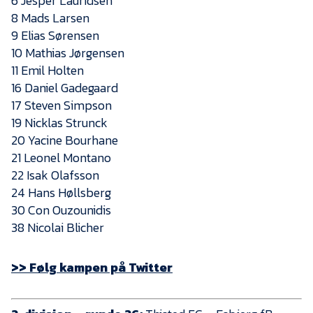
6 Jesper Lauridsen
Presse
8 Mads Larsen
9 Elias Sørensen
10 Mathias Jørgensen
11 Emil Holten
16 Daniel Gadegaard
17 Steven Simpson
19 Nicklas Strunck
20 Yacine Bourhane
21 Leonel Montano
22 Isak Olafsson
24 Hans Høllsberg
30 Con Ouzounidis
38 Nicolai Blicher
>> Følg kampen på Twitter