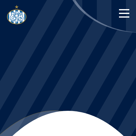
FORSIDE
KAMPE
STILLING
BILLETTER
HERREHOLDET
KAMPDAG PÅ
BLUE WATER
ARENA