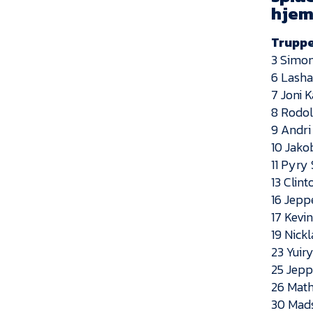
hjem 
Truppe
3 Simo
6 Lasha
7 Joni 
8 Rodol
9 Andri
10 Jako
11 Pyry 
13 Clin
16 Jepp
17 Kevi
19 Nick
23 Yuir
25 Jepp
26 Math
30 Mad