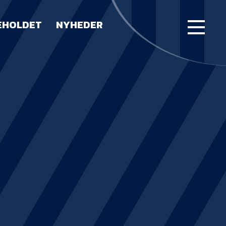
EHOLDET
NYHEDER
FORSIDE
KAMPE
STILLING
BILLETTER
HERREHOLDET
LUE WATER ARENA