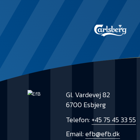
Gl. Vardevej 82
6700 Esbjerg
Telefon:
+45 75 45 33 55
Email:
efb@efb.dk