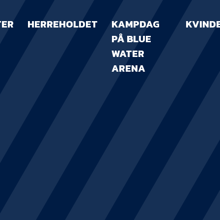
TER
HERREHOLDET
KAMPDAG
KVIND
PÅ BLUE
WATER
ARENA
KAMPDAG PÅ B