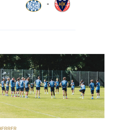
-
HERRER