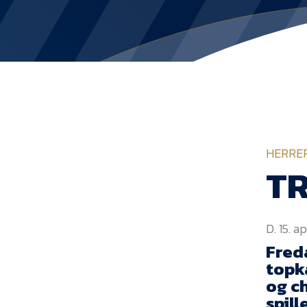
HERRE
T
D. 15. a
Fred
topka
og c
spill