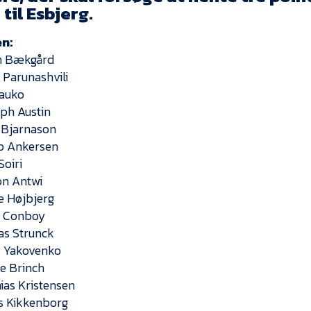
til Esbjerg.
n:
n Bækgård
 Parunashvili
Kauko
ph Austin
 Bjarnason
b Ankersen
Soiri
ton Antwi
e Højbjerg
n Conboy
las Strunck
y Yakovenko
e Brinch
ias Kristensen
s Kikkenborg