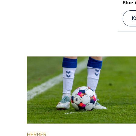
Blue 
K
HERRER