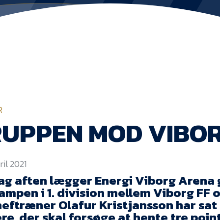
R
RUPPEN MOD VIBO
pril 2021
ag aften lægger Energi Viborg Arena 
mpen i 1. division mellem Viborg FF o
heftræner Olafur Kristjansson har sat
ere, der skal forsøge at hente tre poi