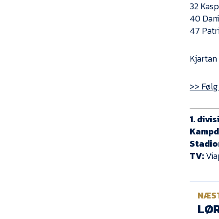
32 Kasp
40 Dan
47 Patr
Kjartan
>> Følg
1. divi
Kampd
Stadio
TV:
Via
NÆS
LØR