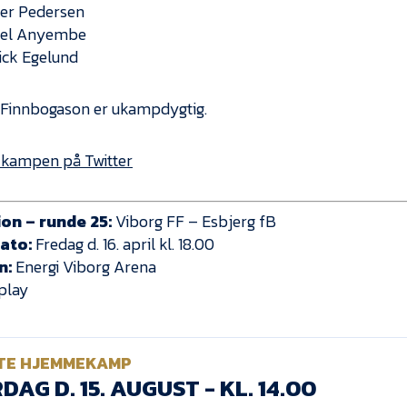
er Pedersen
iel Anyembe
ick Egelund
 Finnbogason er ukampdygtig.
 kampen på Twitter
sion – runde 25:
Viborg FF – Esbjerg fB
ato:
Fredag d. 16. april kl. 18.00
n:
Energi Viborg Arena
play
TE HJEMMEKAMP
DAG D. 15. AUGUST - KL. 14.00