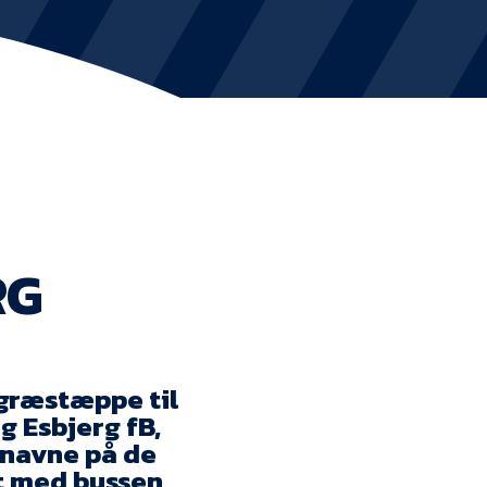
KVINDEHOLDET
NYHEDER
Om Esbjerg fB
EfB Akademi
RG
Sydvestjysk Fodbold Samarbejde
Partnere
græstæppe til
Blue Water Arena
g Esbjerg fB,
Aktionærinformation
 navne på de
nt med bussen