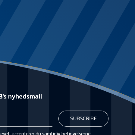
B's nyhedsmail
revet, accepterer du samtidig
betingelserne