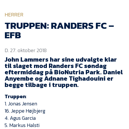
KVINDEHOLDET
HERRER
NYHEDER
TRUPPEN: RANDERS FC –
EFB
Om Esbjerg fB
D. 27. oktober 2018
EfB Akademi
John Lammers har sine udvalgte klar
Sydvestjysk Fodbold
til slaget mod Randers FC søndag
Samarbejde
eftermiddag på BioNutria Park. Daniel
Partnere
Anyembe og Adnane Tighadouini er
begge tilbage i truppen.
Blue Water Arena
Truppen
:
Aktionærinformation
1. Jonas Jensen
Kontakt
16. Jeppe Højbjerg
4. Agus Garcia
Job i EfB
5. Markus Halsti