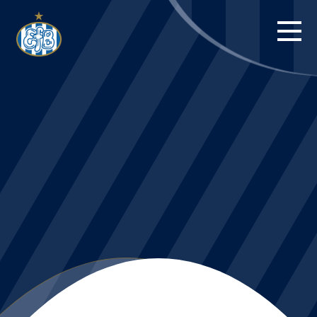
FORSIDE
KAMPE
STILLING
BILLETTER
HERREHOLDET
KAMPDAG PÅ
BLUE WATER
ARENA