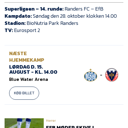
Superligaen – 14. runde:
Randers FC – EfB
Kampdato:
Søndag den 28. oktober klokken 14.00
Stadion:
BioNutria Park Randers
TV:
Eurosport 2
NÆSTE
HJEMMEKAMP
LØRDAG D. 15.
AUGUST - KL. 14.00
-
Blue Water Arena
KØB BILLET
Herrer
EFB MØDER SKIVE I