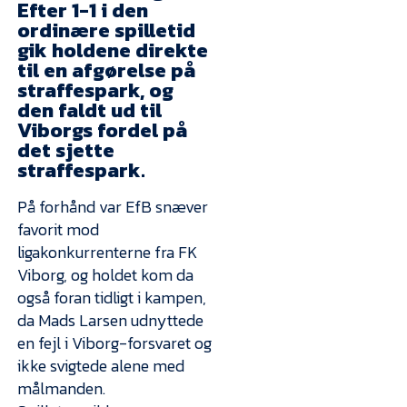
Presse
Efter 1-1 i den
ordinære spilletid
gik holdene direkte
til en afgørelse på
straffespark, og
den faldt ud til
Viborgs fordel på
det sjette
straffespark.
På forhånd var EfB snæver
favorit mod
ligakonkurrenterne fra FK
Viborg, og holdet kom da
også foran tidligt i kampen,
da Mads Larsen udnyttede
en fejl i Viborg-forsvaret og
ikke svigtede alene med
målmanden.