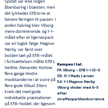
Spillet var ikke nogen
åbenbaring i blæsten, men
det lykkedes EfB’erne at
bevare føringen til pausen. I
anden halvleg blev Viborg
mere dominerende, og 1-1-
målet efter et hjørnespark
var en logisk følge. Magnus
Nørby var først over
bolden tæt på EfB-målet.
I fortsættelsen måtte EfB’s
Kampen i tal:
bedste, Alexander Kostow,
FK Viborg – EfB 1-1 (0-1)
flere gange hindre
05: 0-1 Mads Larsen
modstanderne i at score på
54: 1-1 Magnus Nørby
flere gode tilbud. Ellers
Viborg vinder med 6-5
kneb det med gode
efter
individuelle præstationer
straffesparkkonkurrence
på EfB-holdet, der ligesom