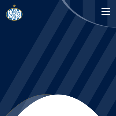
FORSIDE
KAMPE
STILLING
BILLETTER
HERREHOLDET
KAMPDAG PÅ
BLUE WATER
ARENA