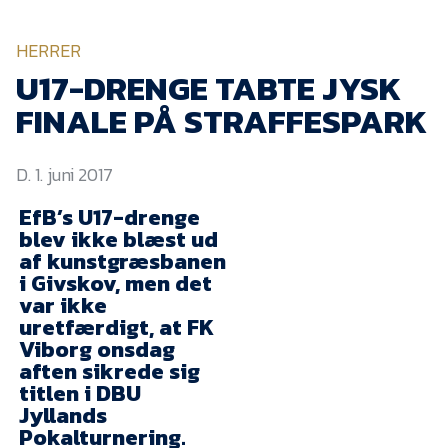
KVINDEHOLDET
HERRER
NYHEDER
U17-DRENGE TABTE JYSK
FINALE PÅ STRAFFESPARK
Om Esbjerg fB
D. 1. juni 2017
EfB Akademi
EfB’s U17-drenge
Sydvestjysk Fodbold
Samarbejde
blev ikke blæst ud
af kunstgræsbanen
Partnere
i Givskov, men det
var ikke
Blue Water Arena
uretfærdigt, at FK
Aktionærinformation
Viborg onsdag
aften sikrede sig
Kontakt
titlen i DBU
Jyllands
Job i EfB
Pokalturnering.