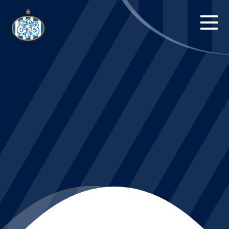
FORSIDE
KAMPE
STILLING
BILLETTER
HERREHOLDET
KAMPDAG PÅ
BLUE WATER
ARENA