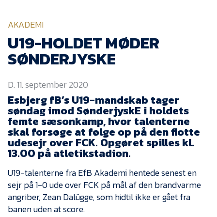
KVINDEHOLDET
AKADEMI
NYHEDER
U19-HOLDET MØDER
SØNDERJYSKE
Om Esbjerg fB
D. 11. september 2020
EfB Akademi
Esbjerg fB’s U19-mandskab tager
Sydvestjysk Fodbold
søndag imod SønderjyskE i holdets
Samarbejde
femte sæsonkamp, hvor talenterne
Partnere
skal forsøge at følge op på den flotte
udesejr over FCK. Opgøret spilles kl.
Blue Water Arena
13.00 på atletikstadion.
Aktionærinformation
U19-talenterne fra EfB Akademi hentede senest en
Kontakt
sejr på 1-0 ude over FCK på mål af den brandvarme
angriber, Zean Dalügge, som hidtil ikke er gået fra
Job i EfB
banen uden at score.