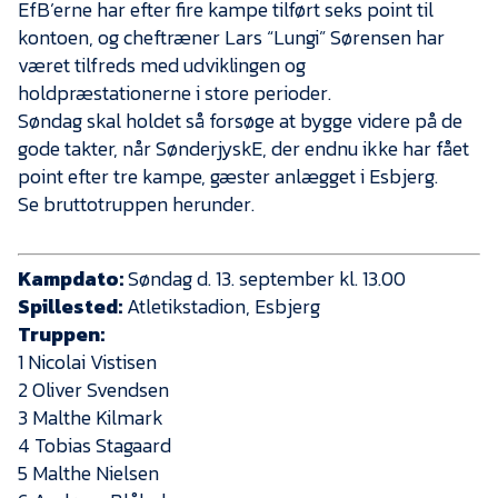
Presse
EfB’erne har efter fire kampe tilført seks point til
kontoen, og cheftræner Lars “Lungi” Sørensen har
været tilfreds med udviklingen og
holdpræstationerne i store perioder.
Søndag skal holdet så forsøge at bygge videre på de
gode takter, når SønderjyskE, der endnu ikke har fået
point efter tre kampe, gæster anlægget i Esbjerg.
Se bruttotruppen herunder.
Kampdato:
Søndag d. 13. september kl. 13.00
Spillested:
Atletikstadion, Esbjerg
Truppen:
1 Nicolai Vistisen
2 Oliver Svendsen
3 Malthe Kilmark
4 Tobias Stagaard
5 Malthe Nielsen