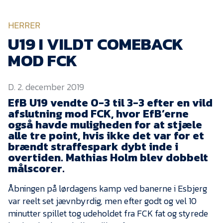
KVINDEHOLDET
HERRER
NYHEDER
U19 I VILDT COMEBACK
MOD FCK
Om Esbjerg fB
D. 2. december 2019
EfB Akademi
EfB U19 vendte 0-3 til 3-3 efter en vild
Sydvestjysk Fodbold
afslutning mod FCK, hvor EfB’erne
Samarbejde
også havde muligheden for at stjæle
Partnere
alle tre point, hvis ikke det var for et
brændt straffespark dybt inde i
Blue Water Arena
overtiden. Mathias Holm blev dobbelt
målscorer.
Aktionærinformation
Kontakt
Åbningen på lørdagens kamp ved banerne i Esbjerg
var reelt set jævnbyrdig, men efter godt og vel 10
Job i EfB
minutter spillet tog udeholdet fra FCK fat og styrede