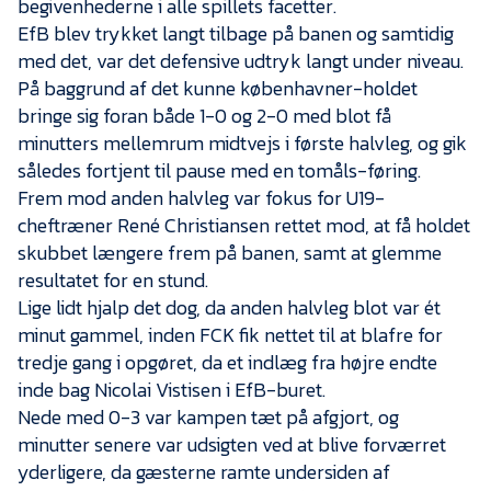
begivenhederne i alle spillets facetter.
Presse
EfB blev trykket langt tilbage på banen og samtidig
med det, var det defensive udtryk langt under niveau.
På baggrund af det kunne københavner-holdet
bringe sig foran både 1-0 og 2-0 med blot få
minutters mellemrum midtvejs i første halvleg, og gik
således fortjent til pause med en tomåls-føring.
Frem mod anden halvleg var fokus for U19-
cheftræner René Christiansen rettet mod, at få holdet
skubbet længere frem på banen, samt at glemme
resultatet for en stund.
Lige lidt hjalp det dog, da anden halvleg blot var ét
minut gammel, inden FCK fik nettet til at blafre for
tredje gang i opgøret, da et indlæg fra højre endte
inde bag Nicolai Vistisen i EfB-buret.
Nede med 0-3 var kampen tæt på afgjort, og
minutter senere var udsigten ved at blive forværret
yderligere, da gæsterne ramte undersiden af