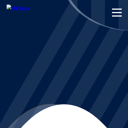
FORSIDE
KAMPE
STILLING
BILLETTER
HERREHOLDET
KAMPDAG PÅ
BLUE WATER
ARENA