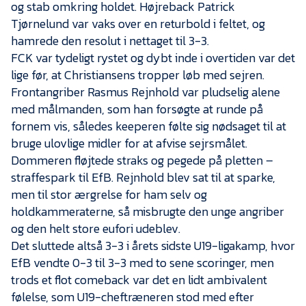
og stab omkring holdet. Højreback Patrick
Tjørnelund var vaks over en returbold i feltet, og
hamrede den resolut i nettaget til 3-3.
FCK var tydeligt rystet og dybt inde i overtiden var det
lige før, at Christiansens tropper løb med sejren.
Frontangriber Rasmus Rejnhold var pludselig alene
med målmanden, som han forsøgte at runde på
fornem vis, således keeperen følte sig nødsaget til at
bruge ulovlige midler for at afvise sejrsmålet.
Dommeren fløjtede straks og pegede på pletten –
straffespark til EfB. Rejnhold blev sat til at sparke,
men til stor ærgrelse for ham selv og
holdkammeraterne, så misbrugte den unge angriber
og den helt store eufori udeblev.
Det sluttede altså 3-3 i årets sidste U19-ligakamp, hvor
EfB vendte 0-3 til 3-3 med to sene scoringer, men
trods et flot comeback var det en lidt ambivalent
følelse, som U19-cheftræneren stod med efter