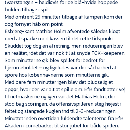
tværstangen – heldigvis for de blå-hvide hoppede
bolden tilbage i spil.
Med omtrent 25 minutter tilbage af kampen kom der
dog fornyet håb om point.
Esbjerg-kant Mathias Holm afventede således klogt
med at sparke mod kassen til det rette tidspunkt.
Skuddet tog dog en afretning, men reduceringen blev
en realitet, idet det var nok til at snyde FCK-keeperen.
Som minutterne gik blev spillet forbedret for
hjemmeholdet – og ligeledes var der sårbarhed at
spore hos københavnerne som minutterne gik.
Med bare fem minutter igen blev det pludselig et
opgør, hvor der var alt at spille om. EfB fandt atter vej
til netmaskerne og igen var det Mathias Holm, der
stod bag scoringen, da offensivspilleren steg højest i
feltet og stangede kuglen ind til 2-3-reduceringen.
Minuttet inden overtiden fuldendte talenterne fra EfB
Akademi comebacket til stor jubel for både spillere