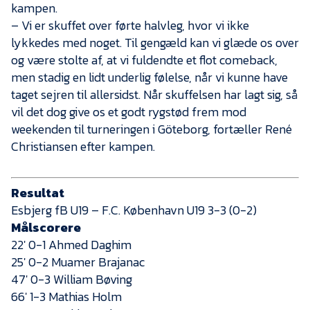
kampen.
– Vi er skuffet over førte halvleg, hvor vi ikke
lykkedes med noget. Til gengæld kan vi glæde os over
og være stolte af, at vi fuldendte et flot comeback,
men stadig en lidt underlig følelse, når vi kunne have
taget sejren til allersidst. Når skuffelsen har lagt sig, så
vil det dog give os et godt rygstød frem mod
weekenden til turneringen i Göteborg, fortæller René
Christiansen efter kampen.
Resultat
Esbjerg fB U19 – F.C. København U19 3-3 (0-2)
Målscorere
22′ 0-1 Ahmed Daghim
25′ 0-2 Muamer Brajanac
47′ 0-3 William Bøving
66′ 1-3 Mathias Holm