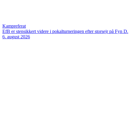
Kampreferat
EfB er stensikkert videre i pokalturneringen efter storsejr på Fyn
D.
6. august 2026