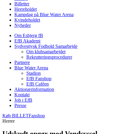
Billetter
Herreholdet
Kampdag på Blue Water Arena
Kvindeholdet
Nyheder
Om Esbjerg fB
EfB Akademi
Sydvestjysk Fodbold Samarbejde
Om klubsamarbejdet
Rekrutteringsprocedurer
Partnere
Blue Water Arena
Stadion
EfB Fanshop
EfB Caféen
Aktionærinformation
Kontakt
Job i EfB
Presse
Køb
BILLET
Fanshop
Herrer
Udskudt opgør mod Vendsyssel