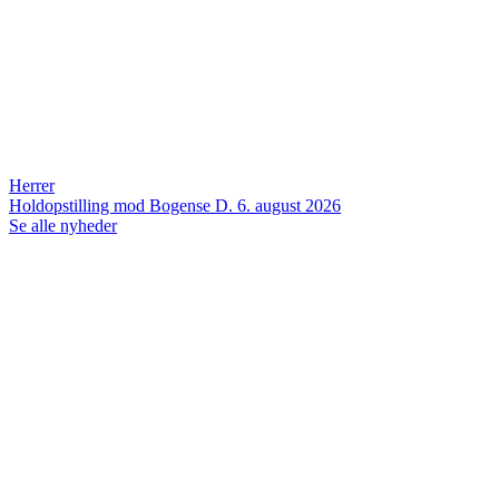
Herrer
Holdopstilling mod Bogense
D. 6. august 2026
Se alle nyheder