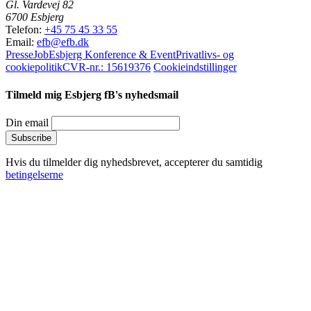
Gl. Vardevej 82
6700 Esbjerg
Telefon:
+45 75 45 33 55
Email:
efb@efb.dk
Presse
Job
Esbjerg Konference & Event
Privatlivs- og
cookiepolitik
CVR-nr.: 15619376
Cookieindstillinger
Tilmeld mig Esbjerg fB's nyhedsmail
Din email
Hvis du tilmelder dig nyhedsbrevet, accepterer du samtidig
betingelserne