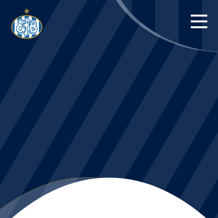
FORSIDE
KAMPE
STILLING
BILLETTER
HERREHOLDET
KAMPDAG PÅ
BLUE WATER
ARENA