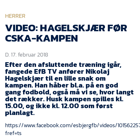
KVINDEHOLDET
HERRER
NYHEDER
VIDEO: HAGELSKJÆR FØR
CSKA-KAMPEN
Om Esbjerg fB
D. 17. februar 2018
EfB Akademi
Efter den afsluttende træning igår,
Sydvestjysk Fodbold
fangede EfB TV anfører Nikolaj
Samarbejde
Hagelskjær til en lille snak om
Partnere
kampen. Han håber bl.a. på en god
gang fodbold, også må vi se, hvor langt
Blue Water Arena
det rækker. Husk kampen spilles kl.
15.00, og ikke kl. 12.00 som først
Aktionærinformation
planlagt.
Kontakt
https://www.facebook.com/esbjergfb/videos/1015622
Job i EfB
fref=ts